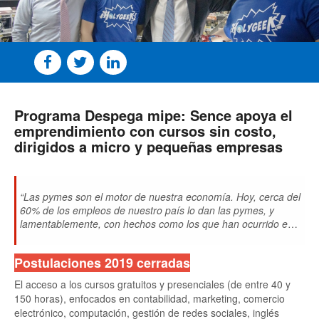
Programa Despega mipe: Sence apoya el
emprendimiento con cursos sin costo,
dirigidos a micro y pequeñas empresas
“Las pymes son el motor de nuestra economía. Hoy, cerca del
60% de los empleos de nuestro país lo dan las pymes, y
lamentablemente, con hechos como los que han ocurrido en
nuestro país estas últimas semanas, los principales afectados
son las Pymes”,
comentó esta mañana el Subsecretario del
Postulaciones 2019 cerradas
Trabajo, Fernando Arab e hizo un llamado a que
trabajadores, dueños y socios de micro y pequeñas empresas
El acceso a los cursos gratuitos y presenciales (de entre 40 y
postulen a los 10 mil cupos disponibles Despega mipe del
150 horas), enfocados en contabilidad, marketing, comercio
Sence.
electrónico, computación, gestión de redes sociales, inglés