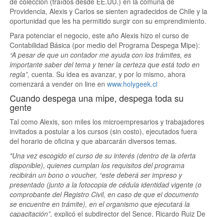
de colección (traídos desde EE.UU.) en la comuna de
Providencia, Alexis y Carlos se sienten agradecidos de Chile y la
oportunidad que les ha permitido surgir con su emprendimiento.
Para potenciar el negocio, este año Alexis hizo el curso de
Contabilidad Básica (por medio del Programa Despega Mipe):
“A pesar de que un contador me ayuda con los trámites, es
importante saber del tema y tener la certeza que está todo en
regla”,
cuenta. Su idea es avanzar, y por lo mismo, ahora
comenzará a vender on line en
www.holygeek.cl
Cuando despega una mipe, despega toda su
gente
Tal como Alexis, son miles los microempresarios y trabajadores
invitados a postular a los cursos (sin costo), ejecutados fuera
del horario de oficina y que abarcarán diversos temas.
"Una vez escogido el curso de su interés (dentro de la oferta
disponible), quienes cumplan los requisitos del programa
recibirán un bono o voucher, “este deberá ser impreso y
presentado (junto a la fotocopia de cédula identidad vigente (o
comprobante del Registro Civil, en caso de que el documento
se encuentre en trámite), en el organismo que ejecutará la
capacitación”,
explicó el subdirector del Sence, Ricardo Ruiz De