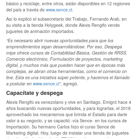
básico y reciclaje, entre otros, están disponibles en 12 regiones
del país a través de
www.sence.cl
.
Así lo explicó el subsecretario del Trabajo, Fernando Arab, en
su visita a la tienda Holygeek, donde Alexis Rengifo vende
juguetes de animación importados.
“Es necesario abrir nuevas oportunidades para que los
emprendimientos sigan desarrollándose. Por eso, Despega
mipe ofrece cursos de Contabilidad Básica, Gestión de RRSS,
Comercio electrónico, Formulación de proyectos, marketing
digital, y muchos más que pueden hacer que en épocas más
complejas, se abran otras herramientas, como el comercio on
line. Esta es una iniciativa súper potente, y hacemos el llamado
a postular en
www.sence.cl
”,
agregó.
Capacítate y despega
Alexis Rengifo es venezolano y vive en Santiago. Emigró hace 4
años buscando nuevas oportunidades, y para lograrlas, el 2018
aprovechado los mecanismos que brinda el Estado para darle
valor a su negocio, y se capacitó -vía Sence- en los cursos de
Importación. Su hermano Carlos hizo el curso Sence de
Marketing digital. Hoy, luego de instalar una tienda de juguetes