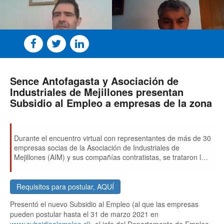
Sence Antofagasta y Asociación de
Industriales de Mejillones presentan
Subsidio al Empleo a empresas de la zona
Durante el encuentro virtual con representantes de más de 30
empresas socias de la Asociación de Industriales de
Mejillones (AIM) y sus compañías contratistas, se trataron los
alcances y beneficios de la iniciativa que incentiva el regreso
de trabajadoras y trabajadores con contrato suspendido, y/o
la contratación de nuevas personas en las empresas,
Requisitos para postular, AQUÍ
financiando parte de sus remuneraciones.
Presentó el nuevo Subsidio al Empleo (al que las empresas
pueden postular hasta el 31 de marzo 2021 en