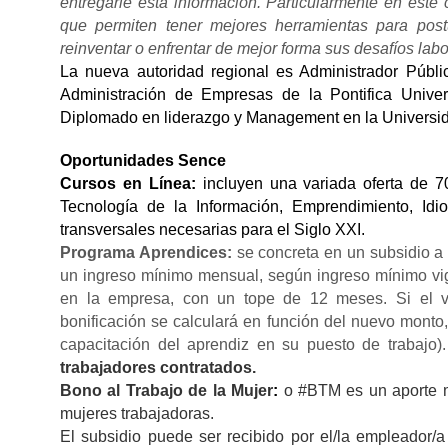
entregarle esta información. Particularmente en este 
que permiten tener mejores herramientas para post
reinventar o enfrentar de mejor forma sus desafíos lab
La nueva autoridad regional es Administrador Públi
Administración de Empresas de la Pontifica Univer
Diplomado en liderazgo y Management en la Universid
Oportunidades Sence
Cursos en Línea:
incluyen una variada oferta de 70
Tecnología de la Información, Emprendimiento, Idi
transversales necesarias para el Siglo XXI.
Programa Aprendices:
se concreta en un subsidio a
un ingreso mínimo mensual, según ingreso mínimo vig
en la empresa, con un tope de 12 meses. Si el va
bonificación se calculará en función del nuevo monto, 
capacitación del aprendiz en su puesto de trabajo)
trabajadores contratados.
Bono al Trabajo de la Mujer
:
o #BTM es un aporte mo
mujeres trabajadoras.
El subsidio puede ser recibido por el/la empleador/a 