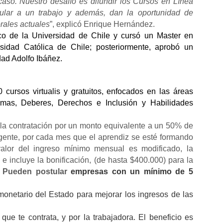
caso. Nuestro desafío es difundir los Cursos en Línea
ular a un trabajo y además, dan la oportunidad de
orales actuales
”, explicó Enrique Hernández.
co de la Universidad de Chile y cursó un Master en
sidad Católica de Chile; posteriormente, aprobó un
ad Adolfo Ibáñez.
 cursos virtualis y gratuitos, enfocados en las áreas
omas, Deberes, Derechos e Inclusión y Habilidades
 la contratación por un monto equivalente a un 50% de
ente, por cada mes que el aprendiz se esté formando
lor del ingreso mínimo mensual es modificado, la
e incluye la bonificación, (de hasta $400.000) para la
.
Pueden postular
empresas con un mínimo de 5
netario del Estado para mejorar los ingresos de las
que te contrata, y por la trabajadora. El beneficio es