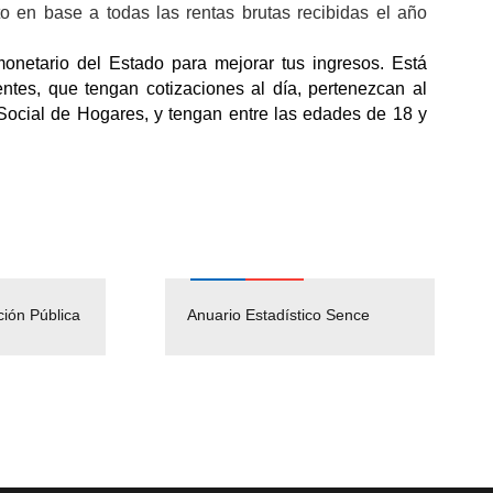
 en base a todas las rentas brutas recibidas el año
onetario del Estado para mejorar tus ingresos. Está
ntes, que tengan cotizaciones al día, pertenezcan al
ocial de Hogares, y tengan entre las edades de 18 y
ción Pública
Empleos Públicos
Anuario Estadístico Sence
Solicitud Audiencias y
(Servicio Civil)
Ley Lobby