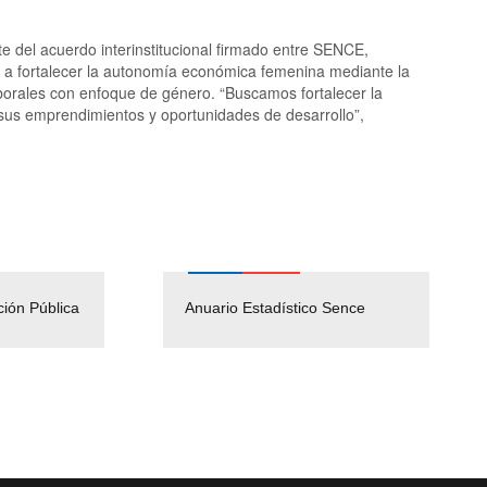
e del acuerdo interinstitucional firmado entre SENCE,
 a fortalecer la autonomía económica femenina mediante la
aborales con enfoque de género. “Buscamos fortalecer la
 sus emprendimientos y oportunidades de desarrollo”,
ción Pública
Empleos Públicos
Anuario Estadístico Sence
Solicitud Audiencias y
(Servicio Civil)
Ley Lobby