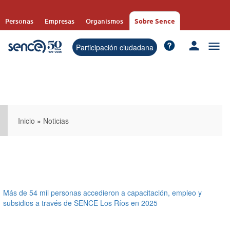
Pasar
al
Personas
Empresas
Organismos
Sobre Sence
contenido
principal
Participación ciudadana
Inicio
»
Noticias
Más de 54 mil personas accedieron a capacitación, empleo y
subsidios a través de SENCE Los Ríos en 2025