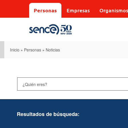
Pasar
al
Personas
Empresas
Organismo
contenido
principal
Inicio
»
Personas
»
Noticias
Resultados de búsqueda: