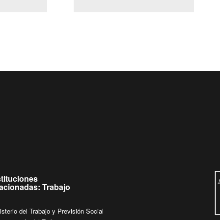
(Servicio Civil)
Ley Lobby
Ingrese su consulta al
Buzón Ciudadano
stituciones
lacionadas: Trabajo
isterio del Trabajo y Previsión Social