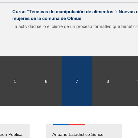
Curso “Técnicas de manipulación de alimentos”: Nuevas o
mujeres de la comuna de Olmué
La actividad selló el cierre de un proceso formativo que benefició
5
6
7
8
ción Pública
Empleos Públicos
Anuario Estadístico Sence
Solicitud Audiencias y