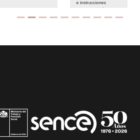
e instrucciones
presuspuetarias