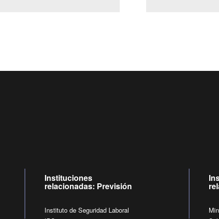
Centro de llamadas: 6007120028, Celular ✽8088 de lunes a jueves de
09:00 a 18:00 horas y viernes de 09:00 a 17:00 horas.
de lunes a viernes de 09:00 a 17:00 horas.
Videollamadas
Instituciones
In
relacionadas: Previsión
re
Instituto de Seguridad Laboral
Min