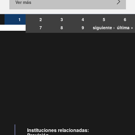
Ver más
1
2
3
4
5
6
7
8
9
siguiente ›
última »
Consultas
Buzón
por:
Ciudadano
0028, ✽8088
ollamadas
Instituciones relacionadas: