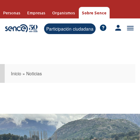
Pasar
al
Personas
Empresas
Organismos
Sobre Sence
contenido
principal
Participación ciudadana
Inicio
»
Noticias