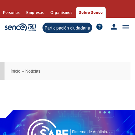
Pasar
al
Personas
Empresas
Organismos
Sobre Sence
contenido
principal
Participación ciudadana
Inicio
»
Noticias